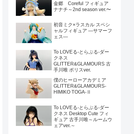
金郷 Coreful フィギュア
ナナチ～2nd season ver.〜
初音ミク×ラスカル スペシ
ャルフィギュア ―サマーフ
ェス―
To LOVEる-とらぶる-ダー
クネス
GLITTER&GLAMOURS 古
手川唯 ポリスver.
僕のヒーローアカデミア
GLITTER&GLAMOURS-
HIMIKO TOGA-Ⅱ
To LOVEる-とらぶる-ダー
クネス Desktop Cute フィ
ギュア 古手川唯～ルームウ
ェアver.～