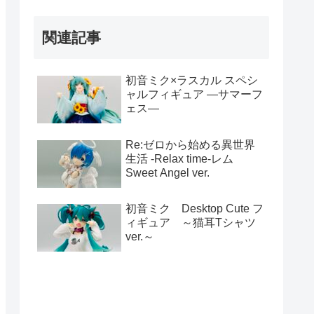
関連記事
初音ミク×ラスカル スペシ
ャルフィギュア ―サマーフ
ェス―
Re:ゼロから始める異世界
生活 -Relax time-レム
Sweet Angel ver.
初音ミク Desktop Cute フ
ィギュア ～猫耳Tシャツ
ver.～