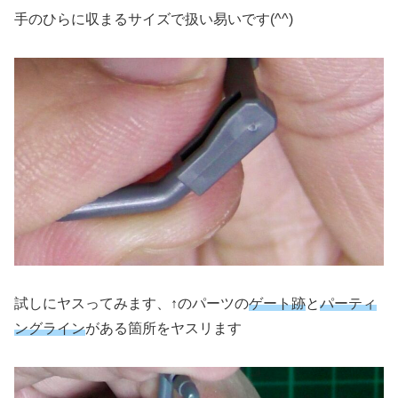
手のひらに収まるサイズで扱い易いです(^^)
試しにヤスってみます、↑のパーツの
ゲート跡
と
パーティ
ングライン
がある箇所をヤスリます