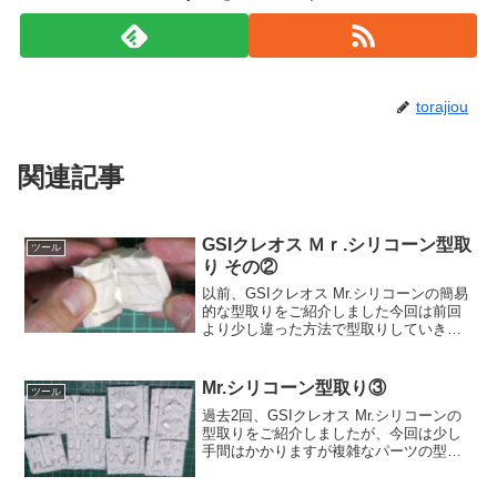
torajiou
関連記事
GSIクレオス Ｍｒ.シリコーン型取
ツール
り その②
以前、GSIクレオス Mr.シリコーンの簡易
的な型取りをご紹介しました今回は前回
より少し違った方法で型取りしていきま
す！こちらは装動 仮面ライダーガヴの銃
タイプの武器、チョコダンガンです！柄
の部分を追加したのと、同じ形状の武器
Mr.シリコーン型取り③
ツール
が複数欲しいの...
過去2回、GSIクレオス Mr.シリコーンの
型取りをご紹介しましたが、今回は少し
手間はかかりますが複雑なパーツの型取
りについてご紹介します！ちょっと長い
ですがお付き合い下さいm(_ _)mこちらは