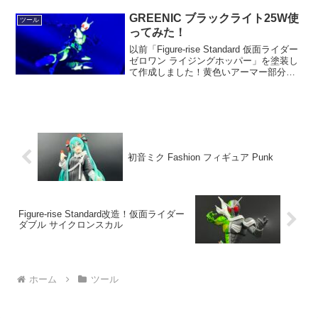
「装動 仮面ライダーガヴ」のチョコダン
フォー...
GREENIC ブラックライト25W使
ツール
ってみた！
以前「Figure-rise Standard 仮面ライダー
ゼロワン ライジングホッパー」を塗装し
て作成しました！黄色いアーマー部分と
赤い複眼部分などに蛍光塗料を使ってブ
ラックライトで光るようにしたので、
「全身照らせるようなブラックライト
が...
初音ミク Fashion フィギュア Punk
Figure-rise Standard改造！仮面ライダー
ダブル サイクロンスカル
ホーム
ツール