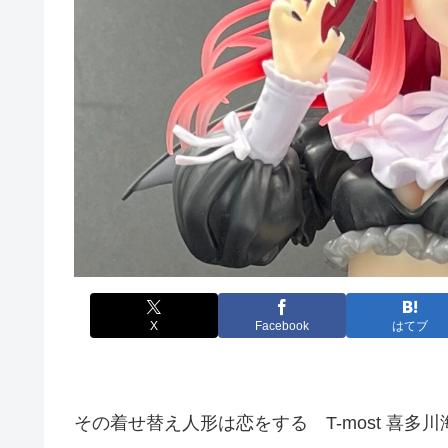
X
Facebook
はてブ
その着せ替え人形は恋をする T-most 喜多川海