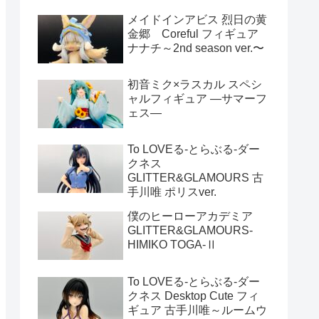
メイドインアビス 烈日の黄
金郷 Coreful フィギュア
ナナチ～2nd season ver.〜
初音ミク×ラスカル スペシ
ャルフィギュア ―サマーフ
ェス―
To LOVEる-とらぶる-ダー
クネス
GLITTER&GLAMOURS 古
手川唯 ポリスver.
僕のヒーローアカデミア
GLITTER&GLAMOURS-
HIMIKO TOGA-Ⅱ
To LOVEる-とらぶる-ダー
クネス Desktop Cute フィ
ギュア 古手川唯～ルームウ