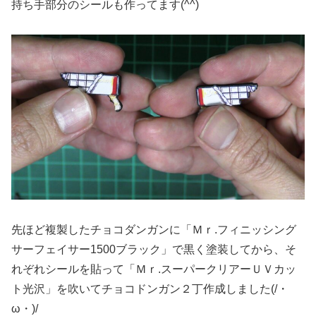
持ち手部分のシールも作ってます(^^)
先ほど複製したチョコダンガンに「Ｍｒ.フィニッシング
サーフェイサー1500ブラック」で黒く塗装してから、そ
れぞれシールを貼って「Ｍｒ.スーパークリアーＵＶカッ
ト光沢」を吹いてチョコドンガン２丁作成しました(/・
ω・)/