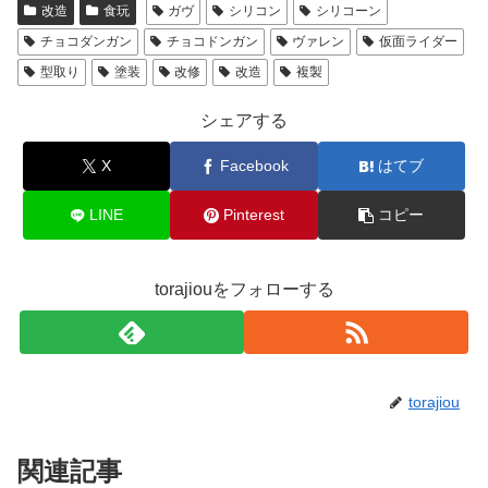
改造
食玩
ガヴ
シリコン
シリコーン
チョコダンガン
チョコドンガン
ヴァレン
仮面ライダー
型取り
塗装
改修
改造
複製
シェアする
X
Facebook
はてブ
LINE
Pinterest
コピー
torajiouをフォローする
torajiou
関連記事