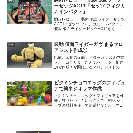
食玩
ずはベルト！フォーム...
ーゼッツAGT1「ゼッツ フィジカ
ムインパクト」
開封レビュー！装動 仮面ライダーゼッツ
AGT1「ゼッツ フィジカムインパクト」
装動 仮面ライダーゼッツAGT1から「ゼ
ッツ フィジカムインパクト」の２箱を開
封レビュー(^^)/まずは「1 ゼッツ フィジ
カムインパクトA」開封！パーツ一覧！
装動 仮面ライダーガヴ まるマロ
改造
ま...
アシスト作成①
以前、装動の仮面ライダーガヴ ふわマロ
フォーム作りましたんでパーツを一部追
加で作成！今回はまるマロアシストの作
成に挑戦してみます！頭部や下半身はそ
のまま使うので、上半身のみを作ってい
きます(^-^)がっしりした上半身にしたい
ピクミンチョコエッグのフィギュ
改造
ので、素体に使う...
アで簡単ジオラマ作成
ピクミンチョコエッグのフィギュアを可
愛く飾りたい！ということで、¥100ショ
ップの材料を使って簡易的なジオラマを
作ってみました！コンプリートはできな
かったんですが、ゲットしたピクミン達
の一部です¥100ショップで材料を集めて
きました！最近の...