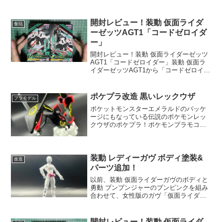
開封レビュー！装動 仮面ライダ
食玩
ーゼッツAGT1「コードゼロイダ
ー」
開封レビュー！装動 仮面ライダーゼッツ
AGT1「コードゼロイダー」装動 仮面ラ
イダーゼッツAGT1から「コードゼロイダ
ー」の２箱を開封レビュー(^^)/まずは「7
コードゼロイダーA」開封！パーツ一覧！
ブレイカムゼッツァー ソードモードも
ポケプラ改造 黒いレックウザ
プラモデル
付...
ポケットモンスターエメラルドのパッケ
ージにもなっている伝説のポケモンレッ
クウザのポケプラ！ポケモンプラモコレ
クション №46 レックウザ エメラルド→
宝石ということで、Mr.クリスタルカラー
で塗装して仕上げます(^-^)Ｍｒ.クリスタ
ルカラ...
装動 レディーガヴ ボディ塗装&
改造
パーツ追加！
以前、装動 仮面ライダーガヴのボディと
勇動 ブンブンジャーのブンピンクを組み
合わせて、女性版のガヴ「仮面ライダー
レディーガヴ」を作成しました！下地塗
装をしただけなので、今回は本塗装とい
つくかパーツも追加して作成します！ま
開封レビュー！装動 仮面ライダ