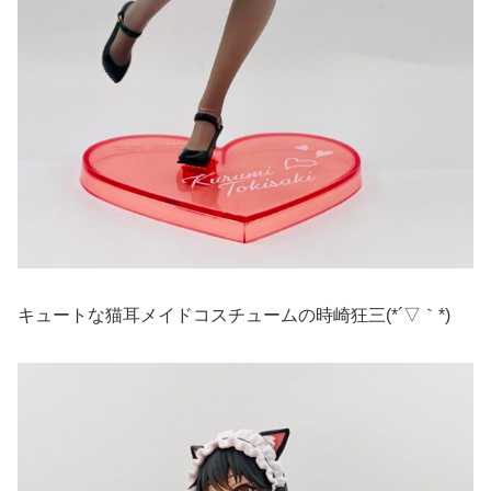
キュートな猫耳メイドコスチュームの時崎狂三(*´▽｀*)