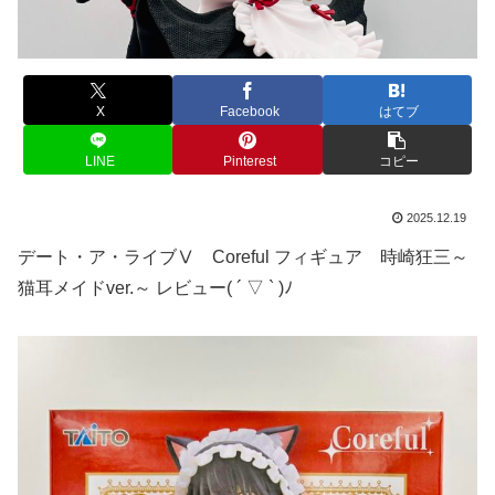
X
Facebook
はてブ
LINE
Pinterest
コピー
2025.12.19
デート・ア・ライブⅤ Coreful フィギュア 時崎狂三～
猫耳メイドver.～ レビュー( ´ ▽ ` )ﾉ