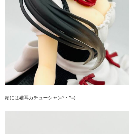
頭には猫耳カチューシャ(=^・^=)