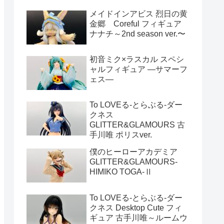
メイドインアビス 烈日の黄
金郷 Coreful フィギュア
ナナチ～2nd season ver.〜
初音ミク×ラスカル スペシ
ャルフィギュア ―サマーフ
ェス―
To LOVEる-とらぶる-ダー
クネス
GLITTER&GLAMOURS 古
手川唯 ポリスver.
僕のヒーローアカデミア
GLITTER&GLAMOURS-
HIMIKO TOGA-Ⅱ
To LOVEる-とらぶる-ダー
クネス Desktop Cute フィ
ギュア 古手川唯～ルームウ