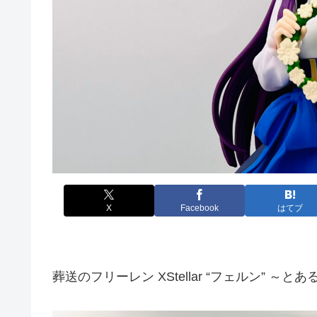
X
Facebook
はてブ
葬送のフリーレン XStellar “フェルン” ～とあ