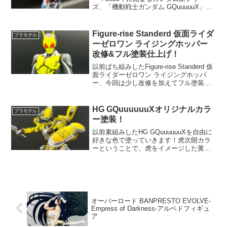
ズ、「機動戦士ガンダム GQuuuuuX」の
主人公機「HG 1/144 GQuuuuuuX」ぱち
組みレビュー！まずは説明書！Ａランナ
ーＢランナーＣラン...
Figure-rise Standerd 仮面ライダ
プラモデル
ーゼロワン ライジングホッパー
改修&フル塗装仕上げ！
以前ぱち組みしたFigure-rise Standerd 仮
面ライダーゼロワン ライジングホッパ
ー、今回は少し改修を加えてフル塗装で
仕上げました！ぱち組みの状態から…塗
装やすいように分解！ゲート跡やパーテ
ィングラインはヤスっておきます800...
HG GQuuuuuuXオリジナルカラ
プラモデル
ー塗装！
以前素組みしたHG GQuuuuuuXを自由に
好きな色で塗っていきます！虎次朗カラ
ーということで、虎をイメージした黄色
を基調としたカラーリングにします(^^)ま
ずは塗装しやすいように分解！今回は成
形色ごとにカラーを変更していきますま
ずは白い...
オーバーロード BANPRESTO EVOLVE-
Empress of Darkness-アルベドフィギュ
ア