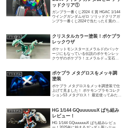
ッドクリア①
ガンプラ一番くじ2024 Ｅ賞 HGAC 1/144
ウイングガンダムゼロ ソリッドクリアガ
ンプラ一番くじ2024で当たったＥ賞の
HGAC 1/144 ウイングガンダムゼロ ソリ
ッドクリアを作成します！まず開封！ 成
形色ホワイトのA1・A2...
クリスタルカラー塗装！ポケプラ
プラモデル
レックウザ
ポケットモンスターエメラルドのパッケ
ージにもなっている伝説のポケモンレッ
クウザのポケプラ！エメラルド→宝石と
いうことで、Mr.クリスタルカラーで塗装
して仕上げます(^-^)前回、グリーンのパ
ーツのみ下地塗装の黒サフで黒いレック
ポケプラ メタグロスをメッキ調
プラモデル
ウザにしたので...
塗装
ポケプラ メタグロスをメッキ調塗装で仕
上げて見ました！ ポケモンプラモコレク
ション53 メタグロス！ 最近使ってみたガ
イアノーツさんのプレミアムミラークロ
ームで塗装してます！ すす中身はこんな
感じ(^^) パーツはタッチゲートタイプで
HG 1/144 GQuuuuuuX ぱち組み
プラモデル
簡単に...
レビュー！
HG 1/144 GQuuuuuuX ぱち組みレビュ
ー！2025年に始まるガンダム新シリー