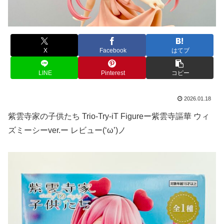
X
Facebook
はてブ
LINE
Pinterest
コピー
2026.01.18
紫雲寺家の子供たち Trio-Try-iT Figureー紫雲寺謳華 ウィ
ズミーシーver.ー レビュー(‘ω’)ノ