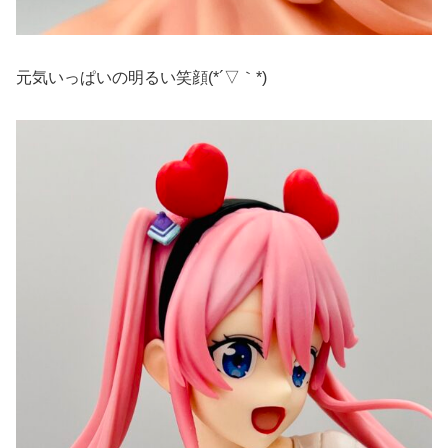
元気いっぱいの明るい笑顔(*´▽｀*)