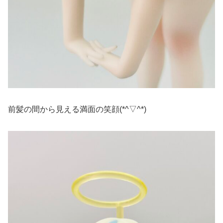
前髪の間から見える満面の笑顔(*^▽^*)