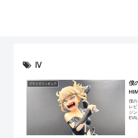
Ⅳ
僕の
プライズフィギュア
HI
僕のヒ
レビ
ジン
EVIL 