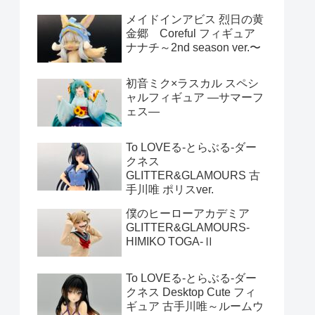
メイドインアビス 烈日の黄
金郷 Coreful フィギュア
ナナチ～2nd season ver.〜
初音ミク×ラスカル スペシ
ャルフィギュア ―サマーフ
ェス―
To LOVEる-とらぶる-ダー
クネス
GLITTER&GLAMOURS 古
手川唯 ポリスver.
僕のヒーローアカデミア
GLITTER&GLAMOURS-
HIMIKO TOGA-Ⅱ
To LOVEる-とらぶる-ダー
クネス Desktop Cute フィ
ギュア 古手川唯～ルームウ