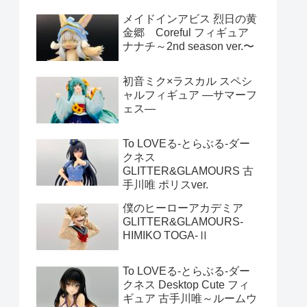
メイドインアビス 烈日の黄
金郷 Coreful フィギュア
ナナチ～2nd season ver.〜
初音ミク×ラスカル スペシ
ャルフィギュア ―サマーフ
ェス―
To LOVEる-とらぶる-ダー
クネス
GLITTER&GLAMOURS 古
手川唯 ポリスver.
僕のヒーローアカデミア
GLITTER&GLAMOURS-
HIMIKO TOGA-Ⅱ
To LOVEる-とらぶる-ダー
クネス Desktop Cute フィ
ギュア 古手川唯～ルームウ