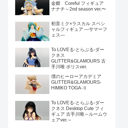
金郷 Coreful フィギュア
ナナチ～2nd season ver.〜
初音ミク×ラスカル スペシ
ャルフィギュア ―サマーフ
ェス―
To LOVEる-とらぶる-ダー
クネス
GLITTER&GLAMOURS 古
手川唯 ポリスver.
僕のヒーローアカデミア
GLITTER&GLAMOURS-
HIMIKO TOGA-Ⅱ
To LOVEる-とらぶる-ダー
クネス Desktop Cute フィ
ギュア 古手川唯～ルームウ
ェアver.～