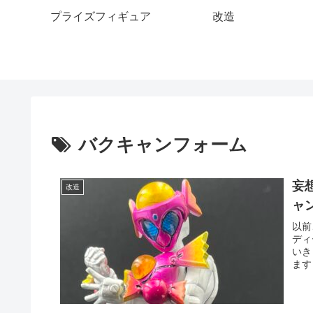
プライズフィギュア
改造
バクキャンフォーム
妄
改造
ャ
以前
ディ
いき
ます