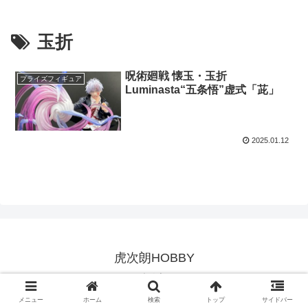
玉折
呪術廻戦 懐玉・玉折
プライズフィギュア
Luminasta“五条悟”虚式「茈」
2025.01.12
虎次朗HOBBY
© 2023 虎次朗HOBBY.
メニュー
ホーム
検索
トップ
サイドバー