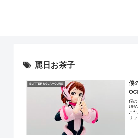
麗日お茶子
僕の
GLITTER＆GLAMOURS
OC
僕の
UR
こだ
リッ