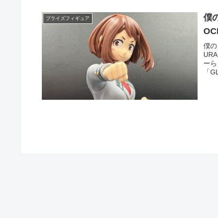
僕の
プライズフィギュア
OC
僕の
UR
ーら
「GL