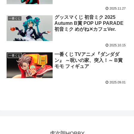
ト
2025.11.27
グッスマくじ 初音ミク 2025
一番くじ
Autumn B賞 POP UP PARADE
初音ミク めがね✕カフェVer.
2025.10.15
一番くじ TVアニメ『ダンダダ
一番くじ
ン』 ～呪いの家、突入！～ B賞
モモ フィギュア
2025.09.01
虎次朗HOBBY