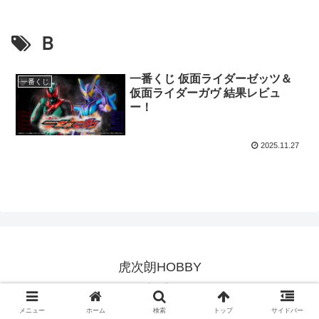
Ｂ
一番くじ 仮面ライダーゼッツ＆
一番くじ
仮面ライダーガヴ 結果レビュ
ー！
2025.11.27
虎次朗HOBBY
© 2023 虎次朗HOBBY.
メニュー
ホーム
検索
トップ
サイドバー