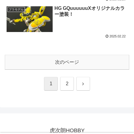
HG GQuuuuuuXオリジナルカラ
プラモデル
ー塗装！
2025.02.22
次のページ
次
1
2
へ
虎次朗HOBBY